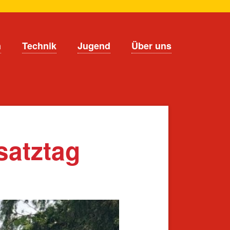
n
Technik
Jugend
Über uns
satztag