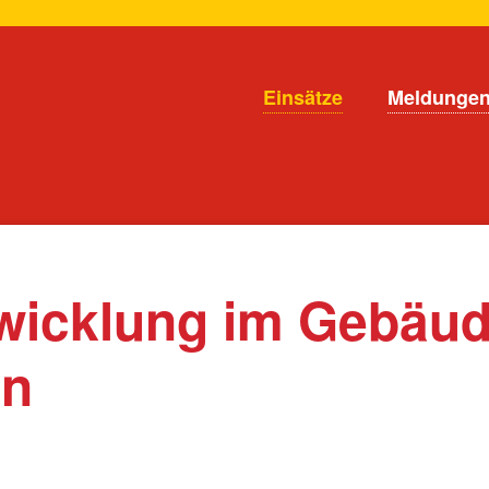
en
Navigation
Einsätze
Meldunge
überspringen
wicklung im Gebäu
en