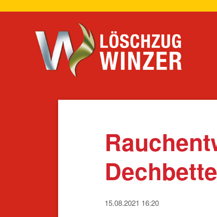
Navigation
überspring
Rauchent
Dechbett
15.08.2021 16:20