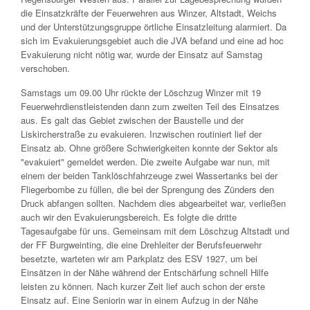
die Einsatzkräfte der Feuerwehren aus Winzer, Altstadt, Weichs
und der Unterstützungsgruppe örtliche Einsatzleitung alarmiert. Da
sich im Evakuierungsgebiet auch die JVA befand und eine ad hoc
Evakuierung nicht nötig war, wurde der Einsatz auf Samstag
verschoben.
Samstags um 09.00 Uhr rückte der Löschzug Winzer mit 19
Feuerwehrdienstleistenden dann zum zweiten Teil des Einsatzes
aus. Es galt das Gebiet zwischen der Baustelle und der
Liskircherstraße zu evakuieren. Inzwischen routiniert lief der
Einsatz ab. Ohne größere Schwierigkeiten konnte der Sektor als
"evakuiert" gemeldet werden. Die zweite Aufgabe war nun, mit
einem der beiden Tanklöschfahrzeuge zwei Wassertanks bei der
Fliegerbombe zu füllen, die bei der Sprengung des Zünders den
Druck abfangen sollten. Nachdem dies abgearbeitet war, verließen
auch wir den Evakuierungsbereich. Es folgte die dritte
Tagesaufgabe für uns. Gemeinsam mit dem Löschzug Altstadt und
der FF Burgweinting, die eine Drehleiter der Berufsfeuerwehr
besetzte, warteten wir am Parkplatz des ESV 1927, um bei
Einsätzen in der Nähe während der Entschärfung schnell Hilfe
leisten zu können. Nach kurzer Zeit lief auch schon der erste
Einsatz auf. Eine Seniorin war in einem Aufzug in der Nähe