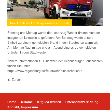
Das LF Kats des Löschzuges Winzer im Einsatz
Sonntag und Montag wurde der Löschzug Winzer dreimal von der
integrierten Leitstelle angefordert. Am Sonntag wurde unsere
Einheit zu einem gemeldeten Brand in den Stadtosten alarmiert.
Am Montag Nachmittag und am Abend ging es zu gemeldeten
Bränden in den Stadtwesten.
Nähere Informationen zu Einsätzen der Regensburger Feuerwehren
finden Sie unter
https://www.regensburg.de/feuerwehr/einsatzberichte
Zurück
Navigation überspringen
Home
Termine
Mitglied werden
Datenschutzerklärung
Kontakt, Impressum