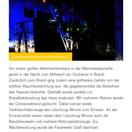
Nachlöscharbeiten nach Werfereinsatz
Vor einem großen Mehrfamilienhaus in der Wernerwerkstraße
geriet in der Nacht zum Mittwoch ein Container in Brand.
Zusätzlich zum Brand ging zudem eine größerere Gefahr von der
starken Rauchentwicklung aus, die gegebenenfalls die Bewohner
des Hauses bedrohte. Deshalb wurde parallel zur
Brandbekämpfung das Haus evakuiert. Mit mehreren Rohren wurde
der Containerbrand gelöscht. Dabei kamen beide
Tanklöschfahrzeuge des Löschzug Winzer zum Einsatz. An der
Einsatzstelle waren neben dem Löschzug Winzer auch die
Berufsfeurwehr und mehrere Rettungsfahrzeuge. Zur
Wachbesetzung wurde die Feuerwehr Graß alarmiert.