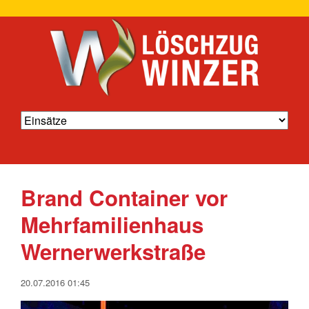
Brand Container vor
Mehrfamilienhaus
Wernerwerkstraße
20.07.2016 01:45