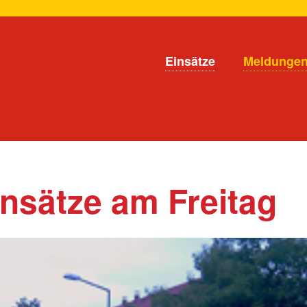
en
Navigation
Einsätze
Meldunge
überspringen
insätze am Freitag