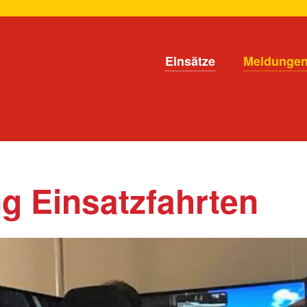
en
Navigation
Einsätze
Meldunge
überspringen
ng Einsatzfahrten